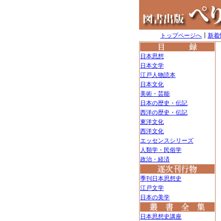
トップページへ
┃
新着
日本思想
日本文学
江戸人物読本
日本文化
美術・芸能
日本の歴史・伝記
西洋の歴史・伝記
東洋文化
西洋文化
エッセンスシリーズ
人類学・民俗学
政治・経済
季刊日本思想史
江戸文学
日本の美学
日本思想史講座