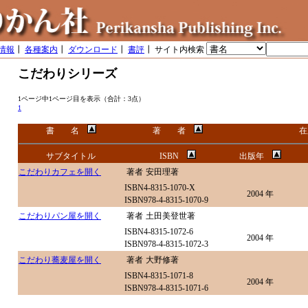
情報
┃
各種案内
┃
ダウンロード
┃
書評
┃ サイト内検索
こだわりシリーズ
1ページ中1ページ目を表示（合計：3点）
1
書 名
著 者
在
サブタイトル
ISBN
出版年
こだわりカフェを開く
著者
安田理著
ISBN4-8315-1070-X
2004 年
ISBN978-4-8315-1070-9
こだわりパン屋を開く
著者
土田美登世著
ISBN4-8315-1072-6
2004 年
ISBN978-4-8315-1072-3
こだわり蕎麦屋を開く
著者
大野修著
ISBN4-8315-1071-8
2004 年
ISBN978-4-8315-1071-6