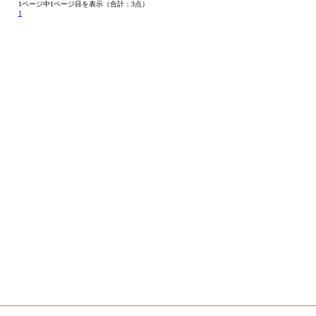
1ページ中1ページ目を表示（合計：3点）
1