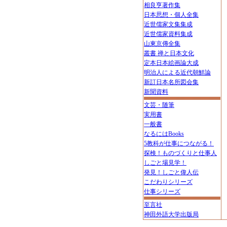
相良亨著作集
日本思想・個人全集
近世儒家文集集成
近世儒家資料集成
山東京傳全集
叢書 禅と日本文化
定本日本絵画論大成
明治人による近代朝鮮論
新訂日本名所図会集
新聞資料
文芸・随筆
実用書
一般書
なるにはBooks
5教科が仕事につながる！
探検！ものづくりと仕事人
しごと場見学！
発見！しごと偉人伝
こだわりシリーズ
仕事シリーズ
至言社
神田外語大学出版局