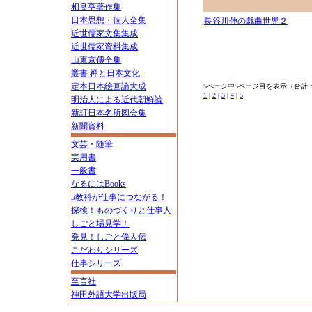
相良亨著作集
日本思想・個人全集
長谷川伸の戯曲世界２
近世儒家文集集成
近世儒家資料集成
山東京傳全集
叢書 禅と日本文化
定本日本絵画論大成
5ページ中5ページ目を表示（合計：
1
|
2
|
3
|
4
|
5
明治人による近代朝鮮論
新訂日本名所図会集
新聞資料
文芸・随筆
実用書
一般書
なるにはBooks
5教科が仕事につながる！
探検！ものづくりと仕事人
しごと場見学！
発見！しごと偉人伝
こだわりシリーズ
仕事シリーズ
至言社
神田外語大学出版局