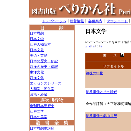
トップページへ
┃
新着情報
┃
各種案内
┃
ダウンロード
日本文学
日本思想
日本文学
5ページ中5ページ目を表示（合計：
江戸人物読本
1
|
2
|
3
|
4
|
5
日本文化
美術・芸能
書 名
日本の歴史・伝記
サブタイトル
西洋の歴史・伝記
東洋文化
鎮魂の中世
西洋文化
エッセンスシリーズ
人類学・民俗学
長谷川伸とその時代
政治・経済
全作品評解（大正昭和初期
季刊日本思想史
江戸文学
長谷川伸の戯曲世界
日本の美学
日本思想史講座