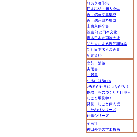
相良亨著作集
日本思想・個人全集
近世儒家文集集成
近世儒家資料集成
山東京傳全集
叢書 禅と日本文化
定本日本絵画論大成
明治人による近代朝鮮論
新訂日本名所図会集
新聞資料
文芸・随筆
実用書
一般書
なるにはBooks
5教科が仕事につながる！
探検！ものづくりと仕事人
しごと場見学！
発見！しごと偉人伝
こだわりシリーズ
仕事シリーズ
至言社
神田外語大学出版局