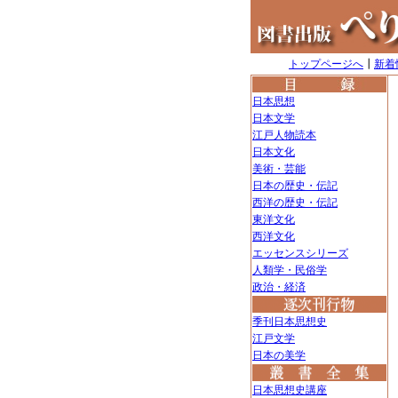
トップページへ
┃
新着
日本思想
日本文学
江戸人物読本
日本文化
美術・芸能
日本の歴史・伝記
西洋の歴史・伝記
東洋文化
西洋文化
エッセンスシリーズ
人類学・民俗学
政治・経済
季刊日本思想史
江戸文学
日本の美学
日本思想史講座