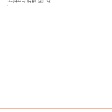
1ページ中1ページ目を表示（合計：3点）
1