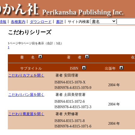
情報
┃
各種案内
┃
ダウンロード
┃
書評
┃ サイト内検索
こだわりシリーズ
1ページ中1ページ目を表示（合計：3点）
1
書 名
著 者
在
サブタイトル
ISBN
出版年
こだわりカフェを開く
著者
安田理著
ISBN4-8315-1070-X
2004 年
ISBN978-4-8315-1070-9
こだわりパン屋を開く
著者
土田美登世著
ISBN4-8315-1072-6
2004 年
ISBN978-4-8315-1072-3
こだわり蕎麦屋を開く
著者
大野修著
ISBN4-8315-1071-8
2004 年
ISBN978-4-8315-1071-6