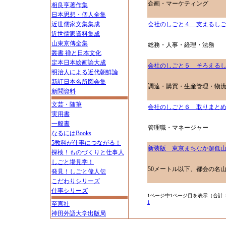
企画・マーケティング
相良亨著作集
日本思想・個人全集
近世儒家文集集成
会社のしごと４ 支えるし
近世儒家資料集成
山東京傳全集
総務・人事・経理・法務
叢書 禅と日本文化
定本日本絵画論大成
会社のしごと５ そろえる
明治人による近代朝鮮論
新訂日本名所図会集
調達・購買・生産管理・物
新聞資料
文芸・随筆
会社のしごと６ 取りまと
実用書
一般書
管理職・マネージャー
なるにはBooks
5教科が仕事につながる！
新装版 東京まちなか超低
探検！ものづくりと仕事人
しごと場見学！
50メートル以下、都会の名山
発見！しごと偉人伝
こだわりシリーズ
仕事シリーズ
1ページ中1ページ目を表示（合計
1
至言社
神田外語大学出版局