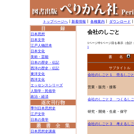
トップページへ
┃
新着情報
┃
各種案内
┃
ダウンロード
会社のしごと
日本思想
日本文学
1ページ中1ページ目を表示（合計
江戸人物読本
1
日本文化
美術・芸能
書 名
日本の歴史・伝記
サブタイトル
西洋の歴史・伝記
東洋文化
会社のしごと１ 売るしご
西洋文化
エッセンスシリーズ
営業・販売・接客
人類学・民俗学
政治・経済
会社のしごと２ つくるし
季刊日本思想史
研究・開発・生産・保守
江戸文学
日本の美学
会社のしごと３ 考えるし
日本思想史講座