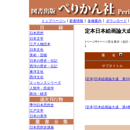
トップページへ
┃
新着情報
┃
各種案内
┃
ダウンロード
定本日本絵画論大
日本思想
日本文学
1ページ中1ページ目を表示（合計
江戸人物読本
1
日本文化
美術・芸能
書 名
日本の歴史・伝記
サブタイトル
西洋の歴史・伝記
東洋文化
西洋文化
[定本]日本絵画論大成 第10
エッセンスシリーズ
人類学・民俗学
政治・経済
季刊日本思想史
[定本]日本絵画論大成 第4
江戸文学
日本の美学
日本思想史講座