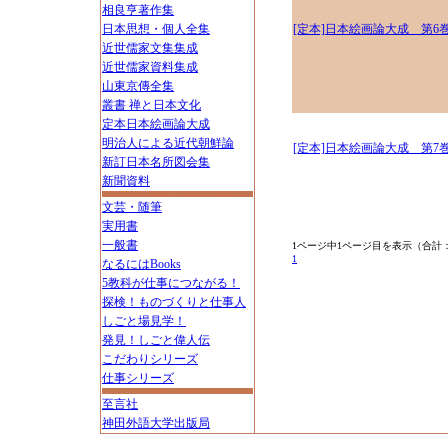
相良亨著作集
日本思想・個人全集
[定本]日本絵画論大成 第6
近世儒家文集集成
近世儒家資料集成
山東京傳全集
叢書 禅と日本文化
定本日本絵画論大成
明治人による近代朝鮮論
[定本]日本絵画論大成 第7
新訂日本名所図会集
新聞資料
文芸・随筆
実用書
一般書
1ページ中1ページ目を表示（合計
1
なるにはBooks
5教科が仕事につながる！
探検！ものづくりと仕事人
しごと場見学！
発見！しごと偉人伝
こだわりシリーズ
仕事シリーズ
至言社
神田外語大学出版局