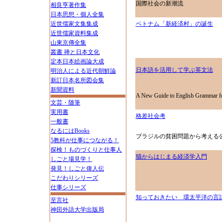
国際社会の新潮流
相良亨著作集
日本思想・個人全集
近世儒家文集集成
ベトナム「新経済村」の誕生
近世儒家資料集成
山東京傳全集
叢書 禅と日本文化
定本日本絵画論大成
日本語を活用して学ぶ英文法
明治人による近代朝鮮論
新訂日本名所図会集
新聞資料
A New Guide to English Grammar fo
文芸・随筆
実用書
格差社会考
一般書
なるにはBooks
ブラジルの貧困問題から考える
5教科が仕事につながる！
探検！ものづくりと仕事人
猫からはじまる経済学入門
しごと場見学！
発見！しごと偉人伝
こだわりシリーズ
仕事シリーズ
知っておきたい 環太平洋の言
至言社
神田外語大学出版局