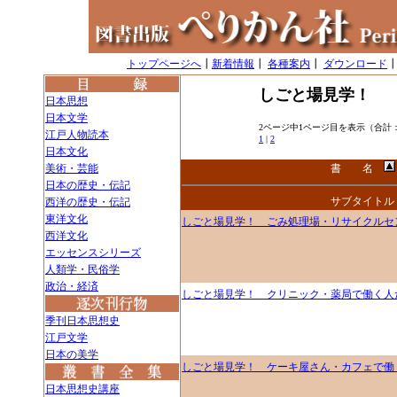
トップページへ
┃
新着情報
┃
各種案内
┃
ダウンロード
しごと場見学！
日本思想
日本文学
2ページ中1ページ目を表示（合計：
江戸人物読本
1
|
2
日本文化
美術・芸能
書 名
日本の歴史・伝記
サブタイトル
西洋の歴史・伝記
東洋文化
しごと場見学！ ごみ処理場・リサイクルセ
西洋文化
エッセンスシリーズ
人類学・民俗学
政治・経済
しごと場見学！ クリニック・薬局で働く人
季刊日本思想史
江戸文学
日本の美学
しごと場見学！ ケーキ屋さん・カフェで働
日本思想史講座