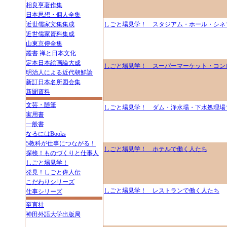
相良亨著作集
日本思想・個人全集
近世儒家文集集成
しごと場見学！ スタジアム・ホール・シネ
近世儒家資料集成
山東京傳全集
叢書 禅と日本文化
定本日本絵画論大成
しごと場見学！ スーパーマーケット・コン
明治人による近代朝鮮論
新訂日本名所図会集
新聞資料
文芸・随筆
しごと場見学！ ダム・浄水場・下水処理場
実用書
一般書
なるにはBooks
5教科が仕事につながる！
しごと場見学！ ホテルで働く人たち
探検！ものづくりと仕事人
しごと場見学！
発見！しごと偉人伝
こだわりシリーズ
しごと場見学！ レストランで働く人たち
仕事シリーズ
至言社
神田外語大学出版局