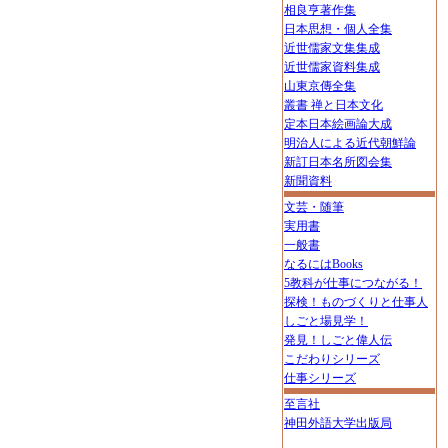
相良亨著作集
日本思想・個人全集
近世儒家文集集成
近世儒家資料集成
山東京傳全集
叢書 禅と日本文化
定本日本絵画論大成
明治人による近代朝鮮論
新訂日本名所図会集
新聞資料
文芸・随筆
実用書
一般書
なるにはBooks
5教科が仕事につながる！
探検！ものづくりと仕事人
しごと場見学！
発見！しごと偉人伝
こだわりシリーズ
仕事シリーズ
至言社
神田外語大学出版局