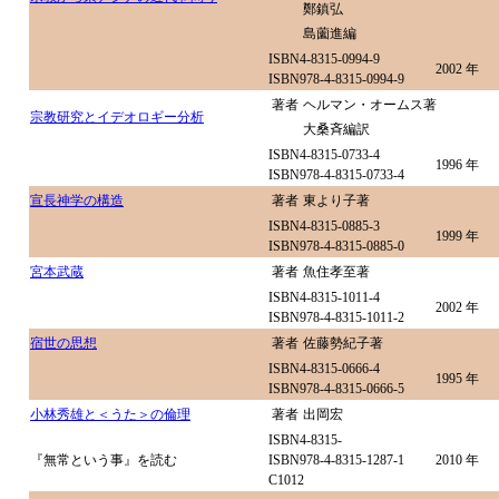
鄭鎮弘
島薗進編
ISBN4-8315-0994-9
2002 年
ISBN978-4-8315-0994-9
著者
ヘルマン・オームス著
宗教研究とイデオロギー分析
大桑斉編訳
ISBN4-8315-0733-4
1996 年
ISBN978-4-8315-0733-4
宣長神学の構造
著者
東より子著
ISBN4-8315-0885-3
1999 年
ISBN978-4-8315-0885-0
宮本武蔵
著者
魚住孝至著
ISBN4-8315-1011-4
2002 年
ISBN978-4-8315-1011-2
宿世の思想
著者
佐藤勢紀子著
ISBN4-8315-0666-4
1995 年
ISBN978-4-8315-0666-5
小林秀雄と＜うた＞の倫理
著者
出岡宏
ISBN4-8315-
『無常という事』を読む
ISBN978-4-8315-1287-1
2010 年
C1012