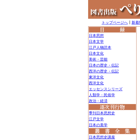
トップページへ
┃
新着
日本思想
日本文学
江戸人物読本
日本文化
美術・芸能
日本の歴史・伝記
西洋の歴史・伝記
東洋文化
西洋文化
エッセンスシリーズ
人類学・民俗学
政治・経済
季刊日本思想史
江戸文学
日本の美学
日本思想史講座