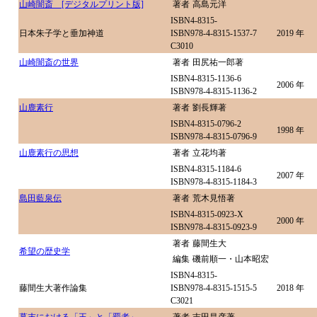
山崎闇斎 [デジタルプリント版]
著者
高島元洋
ISBN4-8315-
日本朱子学と垂加神道
ISBN978-4-8315-1537-7
2019 年
C3010
山崎闇斎の世界
著者
田尻祐一郎著
ISBN4-8315-1136-6
2006 年
ISBN978-4-8315-1136-2
山鹿素行
著者
劉長輝著
ISBN4-8315-0796-2
1998 年
ISBN978-4-8315-0796-9
山鹿素行の思想
著者
立花均著
ISBN4-8315-1184-6
2007 年
ISBN978-4-8315-1184-3
島田藍泉伝
著者
荒木見悟著
ISBN4-8315-0923-X
2000 年
ISBN978-4-8315-0923-9
著者
藤間生大
希望の歴史学
編集
磯前順一・山本昭宏
ISBN4-8315-
藤間生大著作論集
ISBN978-4-8315-1515-5
2018 年
C3021