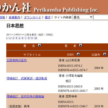
情報
┃
各種案内
┃
ダウンロード
┃
書評
┃ サイト内検索
日本思想
10ページ中3ページ目を表示（合計：239点）
1
|
2
|
3
|
4
|
5
|
6
|
7
|
8
|
9
|
10
書 名
著 者
サブタイトル
ISBN
出版年
土田杏村の近代
著者
山口和宏著
ISBN4-8315-1074-2
2004 年
ISBN978-4-8315-1074-7
著者
小澤富夫編集
増補改訂 武家家訓・遺訓集成
校訂
ISBN4-8315-1045-9
2003 年
ISBN978-4-8315-1045-7
増補改訂 近代日本の国体論
著者
昆野伸幸
ISBN4-8315-
〈皇国史観〉再考
ISBN978-4-8315-1540-7
2019 年