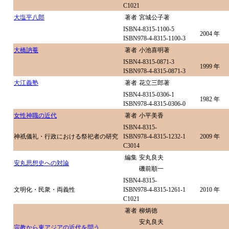
C1021
大塩平八郎
著者
宮城公子著
ISBN4-8315-1100-5
2004 年
ISBN978-4-8315-1100-3
大橋訥菴
著者
小池喜明著
ISBN4-8315-0871-3
1999 年
ISBN978-4-8315-0871-3
大江義塾
著者
花立三郎著
ISBN4-8315-0306-1
1982 年
ISBN978-4-8315-0306-0
女性神職の近代
著者
小平美香
ISBN4-8315-
神祇儀礼・行政における祭祀者の研究
ISBN978-4-8315-1232-1
2009 年
C3014
編集
安丸良夫
安丸思想史への対論
磯前順一
ISBN4-8315-
文明化・民衆・両義性
ISBN978-4-8315-1261-1
2010 年
C1021
著者
柳炳徳
安丸良夫
宗教から東アジアの近代を問う