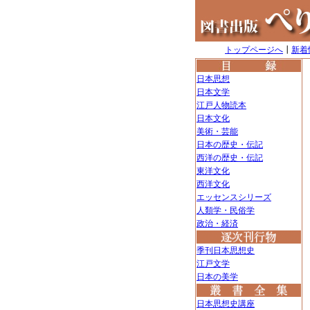
トップページへ
┃
新着
日本思想
日本文学
江戸人物読本
日本文化
美術・芸能
日本の歴史・伝記
西洋の歴史・伝記
東洋文化
西洋文化
エッセンスシリーズ
人類学・民俗学
政治・経済
季刊日本思想史
江戸文学
日本の美学
日本思想史講座