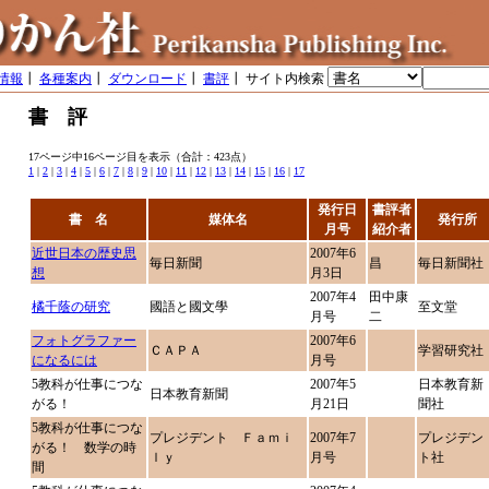
情報
┃
各種案内
┃
ダウンロード
┃
書評
┃ サイト内検索
書 評
17ページ中16ページ目を表示（合計：423点）
1
|
2
|
3
|
4
|
5
|
6
|
7
|
8
|
9
|
10
|
11
|
12
|
13
|
14
|
15
|
16
|
17
発行日
書評者
書 名
媒体名
発行所
月号
紹介者
近世日本の歴史思
2007年6
毎日新聞
昌
毎日新聞社
想
月3日
2007年4
田中康
橘千蔭の研究
國語と國文學
至文堂
月号
二
フォトグラファー
2007年6
ＣＡＰＡ
学習研究社
になるには
月号
5教科が仕事につな
2007年5
日本教育新
日本教育新聞
がる！
月21日
聞社
5教科が仕事につな
プレジデント Ｆａｍｉ
2007年7
プレジデン
がる！ 数学の時
ｌｙ
月号
ト社
間