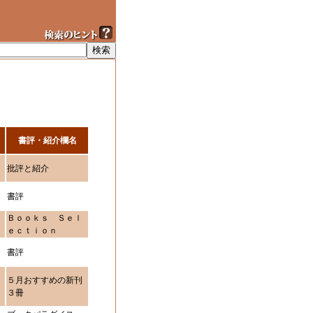
書評・紹介欄名
批評と紹介
書評
Ｂｏｏｋｓ Ｓｅｌ
ｅｃｔｉｏｎ
書評
５月おすすめの新刊
３冊