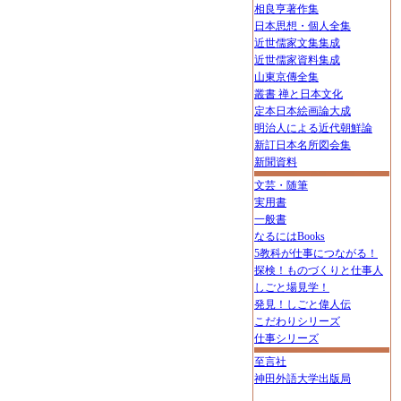
相良亨著作集
日本思想・個人全集
近世儒家文集集成
近世儒家資料集成
山東京傳全集
叢書 禅と日本文化
定本日本絵画論大成
明治人による近代朝鮮論
新訂日本名所図会集
新聞資料
文芸・随筆
実用書
一般書
なるにはBooks
5教科が仕事につながる！
探検！ものづくりと仕事人
しごと場見学！
発見！しごと偉人伝
こだわりシリーズ
仕事シリーズ
至言社
神田外語大学出版局