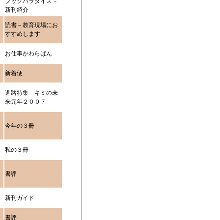
ブックパラダイス－
新刊紹介
読書－教育現場にお
すすめします
お仕事かわらばん
新着便
進路特集 キミの未
来元年２００７
今年の３冊
私の３冊
書評
新刊ガイド
書評