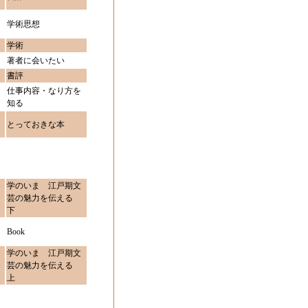
学術思想
学術
著者に会いたい
書評
仕事内容・なり方を
知る
とっておきな本
学のいま 江戸期文
芸の魅力を伝える
下
Book
学のいま 江戸期文
芸の魅力を伝える
上