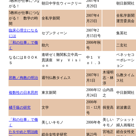
5教科が仕事につな
2007年4
朝日中学生ウィークリー
朝日新聞社
がる！
月29日
5教科が仕事につな
2007年4
全私学新聞
がる！ 数学の時
全私学新聞
月23日
運営委員会
間
臨床心理士になる
2007年2
セブンティーン
集英社
には
月15日号
「和の仕事」で働
2006年秋
助六
二玄社
く
号
進研ゼミ難関私立中高一
ベネッセコ
なるにはＢＯＯＫ
中１ Ｖ
貫講座 Ｍｙ Ｖｉｓｉ
ーポレーシ
Ｓ
ｏｌ．３
ｏｎ
ョン
木場明
2007年1
仏教タイム
邪教／殉教の明治
週刊仏教タイムス
志・林
月1日
ス社
淳
2006年12
山内昌
複数性の日本思想
東京新聞
中日新聞社
月24日
之
2006年
橘千蔭の研究
文学
11・12月
揖斐高
岩波書店
号
「和の仕事」で働
美しい
アシェット
美しいキモノ
2006年冬
く
キモノ
婦人画報社
たをやめと明治維
宮地正
総合女性史
総合女性史研究
第23号