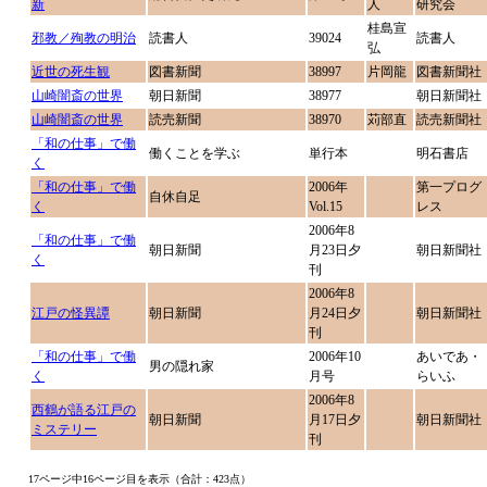
新
人
研究会
桂島宣
邪教／殉教の明治
読書人
39024
読書人
弘
近世の死生観
図書新聞
38997
片岡龍
図書新聞社
山崎闇斎の世界
朝日新聞
38977
朝日新聞社
山崎闇斎の世界
読売新聞
38970
苅部直
読売新聞社
「和の仕事」で働
働くことを学ぶ
単行本
明石書店
く
「和の仕事」で働
2006年
第一プログ
自休自足
く
Vol.15
レス
2006年8
「和の仕事」で働
朝日新聞
月23日夕
朝日新聞社
く
刊
2006年8
江戸の怪異譚
朝日新聞
月24日夕
朝日新聞社
刊
「和の仕事」で働
2006年10
あいであ・
男の隠れ家
く
月号
らいふ
2006年8
西鶴が語る江戸の
朝日新聞
月17日夕
朝日新聞社
ミステリー
刊
17ページ中16ページ目を表示（合計：423点）