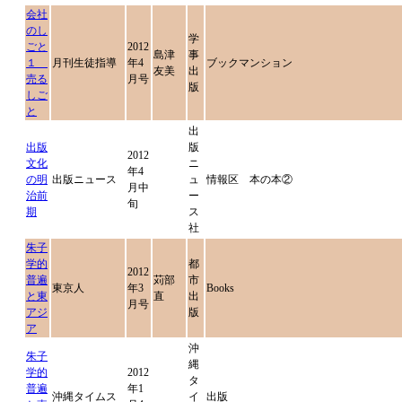
会社
のし
学
ごと
2012
島津
事
１
月刊生徒指導
年4
ブックマンション
友美
出
売る
月号
版
しご
と
出
出版
版
2012
文化
ニ
年4
の明
出版ニュース
ュ
情報区 本の本②
月中
治前
ー
旬
期
ス
社
朱子
学的
都
2012
普遍
苅部
市
東京人
年3
Books
と東
直
出
月号
アジ
版
ア
沖
朱子
縄
学的
2012
タ
普遍
年1
沖縄タイムス
イ
出版