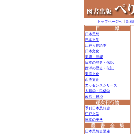
トップページへ
┃
新着
日本思想
日本文学
江戸人物読本
日本文化
美術・芸能
日本の歴史・伝記
西洋の歴史・伝記
東洋文化
西洋文化
エッセンスシリーズ
人類学・民俗学
政治・経済
季刊日本思想史
江戸文学
日本の美学
日本思想史講座