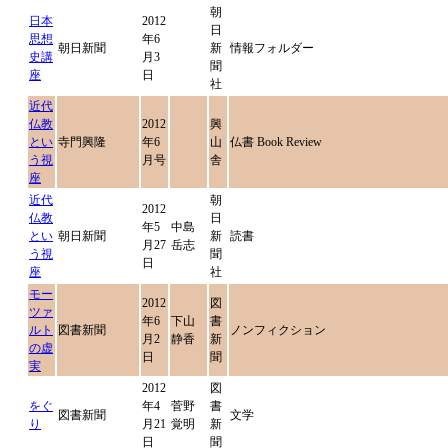
朝
日本
2012
日
思想
年6
朝日新聞
新
情報フォルダー
史講
月3
聞
座
日
社
近代
仏教
2012
興
とい
寺門興隆
年6
山
仏書 Book Review
う視
月号
舎
座
近代
朝
2012
仏教
日
年5
中島
とい
朝日新聞
新
読書
月27
岳志
う視
聞
日
座
社
モー
2012
図
ツァ
年6
下山
書
ルト
図書新聞
ノンフィクション
月2
静香
新
の虚
日
聞
実
2012
図
をぐ
年4
菅野
書
図書新聞
文学
り
月21
覚明
新
日
聞