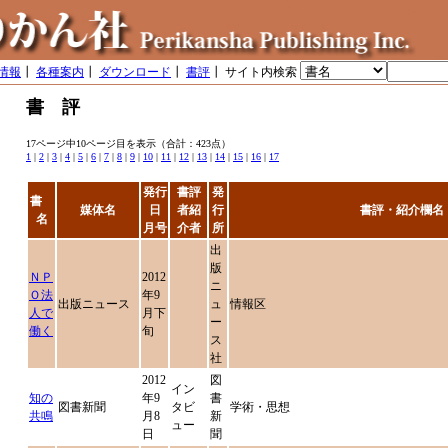
情報
┃
各種案内
┃
ダウンロード
┃
書評
┃ サイト内検索
書 評
17ページ中10ページ目を表示（合計：423点）
1
|
2
|
3
|
4
|
5
|
6
|
7
|
8
|
9
|
10
|
11
|
12
|
13
|
14
|
15
|
16
|
17
発行
書評
発
書
媒体名
日
者紹
行
書評・紹介欄名
名
月号
介者
所
出
版
ＮＰ
2012
ニ
Ｏ法
年9
出版ニュース
ュ
情報区
人で
月下
ー
働く
旬
ス
社
2012
図
イン
知の
年9
書
図書新聞
タビ
学術・思想
共鳴
月8
新
ュー
日
聞