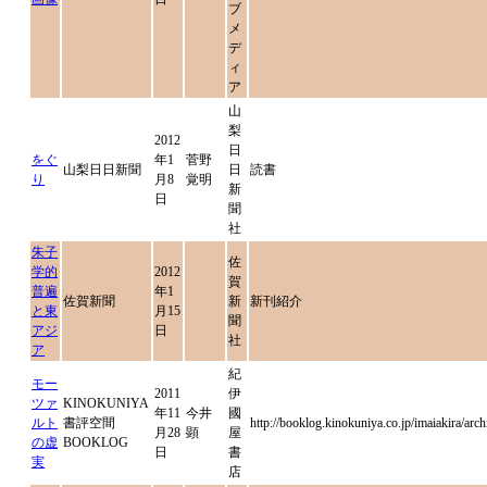
ブ
メ
デ
ィ
ア
山
梨
2012
日
をぐ
年1
菅野
山梨日日新聞
日
読書
り
月8
覚明
新
日
聞
社
朱子
佐
学的
2012
賀
普遍
年1
佐賀新聞
新
新刊紹介
と東
月15
聞
アジ
日
社
ア
紀
モー
2011
伊
ツァ
KINOKUNIYA
年11
今井
國
ルト
書評空間
http://booklog.kinokuniya.co.jp/imaiakira/arc
月28
顕
屋
の虚
BOOKLOG
日
書
実
店