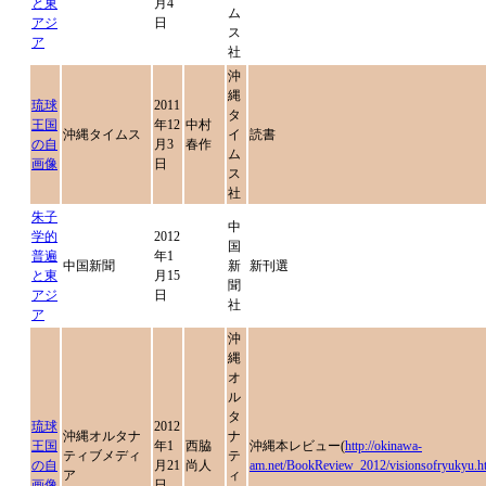
と東
月4
ム
アジ
日
ス
ア
社
沖
縄
琉球
2011
タ
王国
年12
中村
沖縄タイムス
イ
読書
の自
月3
春作
ム
画像
日
ス
社
朱子
中
学的
2012
国
普遍
年1
中国新聞
新
新刊選
と東
月15
聞
アジ
日
社
ア
沖
縄
オ
ル
タ
琉球
2012
沖縄オルタナ
ナ
王国
年1
西脇
沖縄本レビュー(
http://okinawa-
ティブメディ
テ
の自
月21
尚人
am.net/BookReview_2012/visionsofryukyu.h
ア
ィ
画像
日