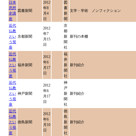
日本
2012
図
思想
年8
書
図書新聞
文学・学術 ノンフィクション
史講
月4
新
座
日
聞
近代
京
2012
仏教
都
年7
とい
京都新聞
新
新刊の本棚
月15
う視
聞
日
座
社
近代
福
2012
仏教
井
年6
とい
福井新聞
新
新刊紹介
月17
う視
聞
日
座
社
近代
神
2012
仏教
戸
年6
とい
神戸新聞
新
新刊紹介
月17
う視
聞
日
座
社
近代
徳
2012
仏教
島
年6
とい
徳島新聞
新
新刊紹介
月10
う視
聞
日
座
社