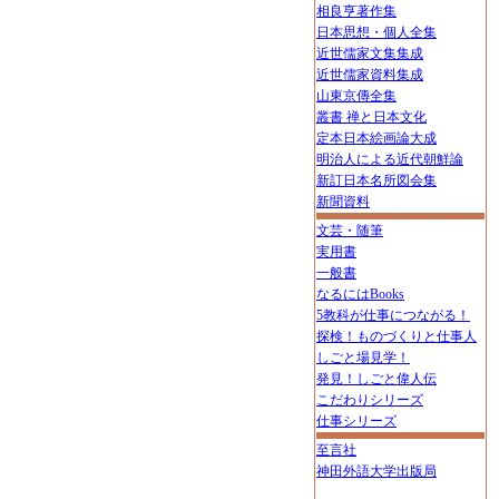
相良亨著作集
日本思想・個人全集
近世儒家文集集成
近世儒家資料集成
山東京傳全集
叢書 禅と日本文化
定本日本絵画論大成
明治人による近代朝鮮論
新訂日本名所図会集
新聞資料
文芸・随筆
実用書
一般書
なるにはBooks
5教科が仕事につながる！
探検！ものづくりと仕事人
しごと場見学！
発見！しごと偉人伝
こだわりシリーズ
仕事シリーズ
至言社
神田外語大学出版局