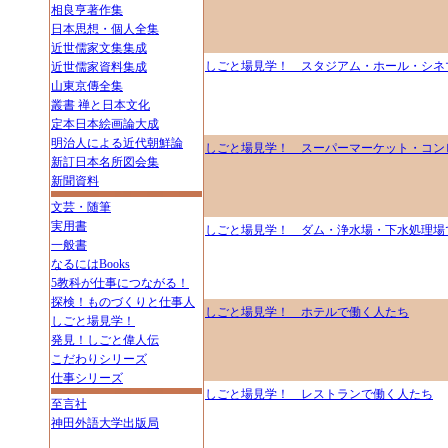
相良亨著作集
日本思想・個人全集
近世儒家文集集成
しごと場見学！ スタジアム・ホール・シネ
近世儒家資料集成
山東京傳全集
叢書 禅と日本文化
定本日本絵画論大成
明治人による近代朝鮮論
しごと場見学！ スーパーマーケット・コン
新訂日本名所図会集
新聞資料
文芸・随筆
実用書
しごと場見学！ ダム・浄水場・下水処理場
一般書
なるにはBooks
5教科が仕事につながる！
探検！ものづくりと仕事人
しごと場見学！ ホテルで働く人たち
しごと場見学！
発見！しごと偉人伝
こだわりシリーズ
仕事シリーズ
しごと場見学！ レストランで働く人たち
至言社
神田外語大学出版局