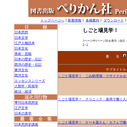
トップページへ
┃
新着情報
┃
各種案内
┃
ダウンロード
しごと場見学！
日本思想
日本文学
2ページ中1ページ目を表示（合計：
江戸人物読本
1
|
2
日本文化
美術・芸能
書 名
日本の歴史・伝記
西洋の歴史・伝記
サブタイトル
東洋文化
西洋文化
しごと場見学！ ごみ処理場・リサイクルセ
エッセンスシリーズ
人類学・民俗学
政治・経済
しごと場見学！ クリニック・薬局で働く人
季刊日本思想史
江戸文学
日本の美学
しごと場見学！ ケーキ屋さん・カフェで働
日本思想史講座